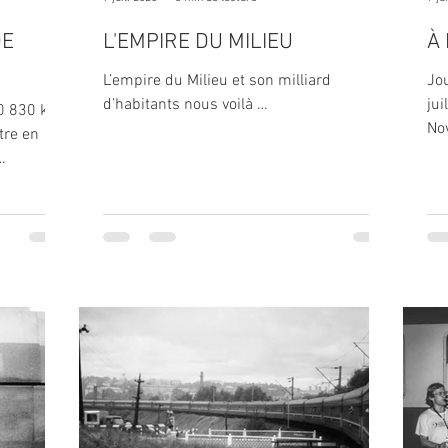
DE
L'EMPIRE DU MILIEU
À
L’empire du Milieu et son milliard
Jo
d’habitants nous voilà …
jui
10 830 km,
Nov
tre en
Irk