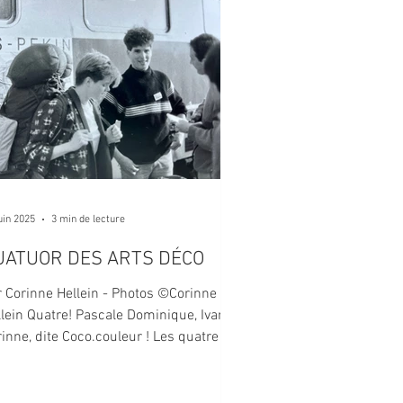
uin 2025
3 min de lecture
UATUOR DES ARTS DÉCO
orinne Hellein - Photos ©Corinne
lein Quatre! Pascale Dominique, Ivan,
nne, dite Coco.couleur ! Les quatre au
taurant à...