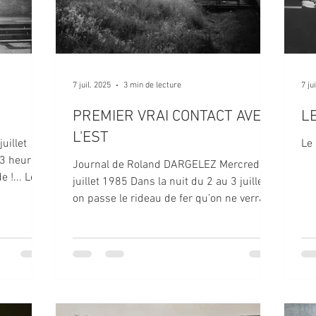
7 juil. 2025
3 min de lecture
7 ju
PREMIER VRAI CONTACT AVEC
L
L'EST
uillet
Le 
 3 heures
Journal de Roland DARGELEZ Mercredi 3
 !... Le
juillet 1985 Dans la nuit du 2 au 3 juillet,
on passe le rideau de fer qu’on ne verra
pas dans la...