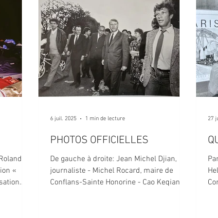
6 juil. 2025
1 min de lecture
27 j
PHOTOS OFFICIELLES
Q
Roland
De gauche à droite: Jean Michel Djian,
Par C
ion «
journaliste - Michel Rocard, maire de
Hel
sation
Conflans-Sainte Honorine - Cao Keqiang,
Cori
ambassadeur...
res