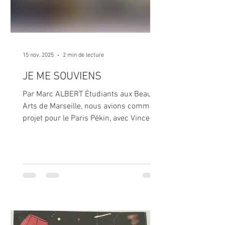
15 nov. 2025
2 min de lecture
JE ME SOUVIENS
Par Marc ALBERT Étudiants aux Beaux-
Arts de Marseille, nous avions comme
projet pour le Paris Pékin, avec Vincent
HANROT, de peindre une frise partant de
la queue du train jusqu’à sa tête.
Peindre pendant le voyage, une sorte de
fresque de nos émotions et nos
impressions d’européens face à
l’immense Sibérie traversée, avec
l’objectif de la dérouler sur la fameuse
place Tian’anmen en Chine. Dès le