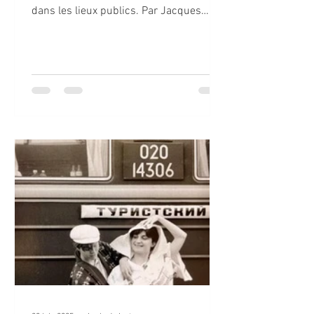
dans les lieux publics. Par Jacques
SCHAAB Ce travail est sous licence
ouverte via CC-by-nc-sa Cliquez pour
agrandir. En binôme avec Séverine
Bruneton, tous deux en première année
aux Beaux-Arts d'Aix-en-Provence, nous
avions imaginé plusieurs projets à
mener lors du voyage en train de Paris à
Pékin. [450 jeunes français et
encadrants à la rencontre de la
jeunesse chinoise durant l'été 1985, à
l'occasio