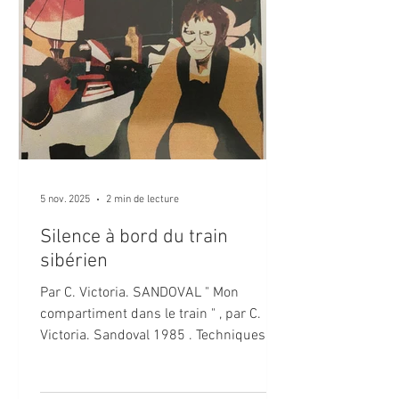
départ, de Conflans-Sainte-Honorine en
passant par l’Allemagne et ce pendant l
5 nov. 2025
2 min de lecture
Silence à bord du train
sibérien
Par C. Victoria. SANDOVAL " Mon
compartiment dans le train " , par C.
Victoria. Sandoval 1985 . Techniques
mixtes 70x50 cm Je suis la muette de
cette aventure. Mon projet, telle une