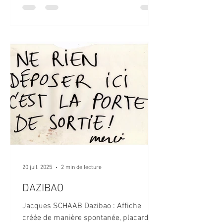
performance, était de me taire dès ma
montée dans le train à Paris, jusqu’à
l’arrivée à Pékin. Cela afin de trouver
d’autres moyens que la parole pour
communiquer et interagir au milieu de
400 jeunes en ébullition, enfermés dans
un train pendant neuf jours. Dès le
départ du train j’ai été heureu
20 juil. 2025
2 min de lecture
DAZIBAO
Jacques SCHAAB Dazibao : Affiche
créée de manière spontanée, placardée