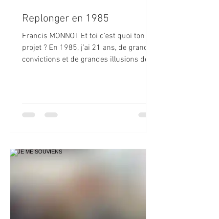
Replonger en 1985
Francis MONNOT Et toi c'est quoi ton
projet ? En 1985, j’ai 21 ans, de grandes
convictions et de grandes illusions de
jeunesse. Je m’apprête à faire mon
Service National Civil pour une durée de
24 mois et j’attends mon affectation. Je
n’ai pas de formation initiale en dessin
ou en graphisme – un CAP de cuisine en
poche – mais je dessine depuis toujours
et je rêve de faire quelque chose avec
ça. La MJC de la Petite-Hollande et la
Mission Locale de Montbéliard, que je
fréquente