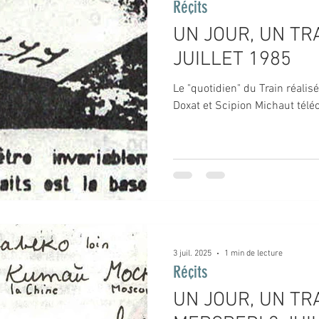
Réçits
UN JOUR, UN TRA
JUILLET 1985
Le "quotidien" du Train réalis
Doxat et Scipion Michaut téléc
3 juil. 2025
1 min de lecture
Réçits
UN JOUR, UN TRA