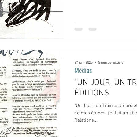
27 juin 2025
5 min de lecture
Médias
"UN JOUR, UN TR
ÉDITIONS
"Un Jour , un Train"… Un proj
de mes études, j’ai fait un st
Relations...