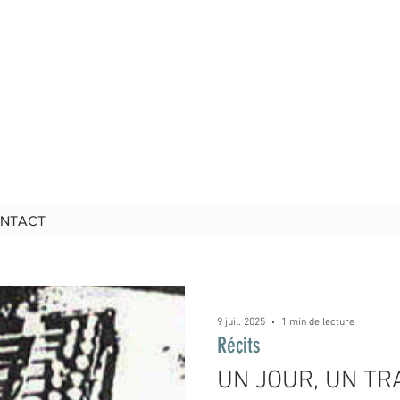
NTACT
9 juil. 2025
1 min de lecture
Réçits
UN JOUR, UN TRA