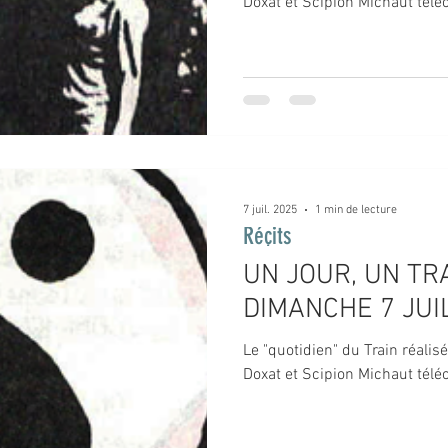
Doxat et Scipion Michaut téléc
7 juil. 2025
1 min de lecture
Réçits
UN JOUR, UN TRA
DIMANCHE 7 JUI
Le "quotidien" du Train réalis
Doxat et Scipion Michaut téléc