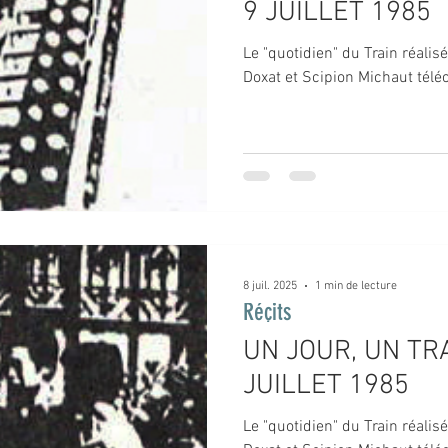
9 JUILLET 1985
Le "quotidien" du Train réalis
Doxat et Scipion Michaut téléc
8 juil. 2025
1 min de lecture
Réçits
UN JOUR, UN TRA
JUILLET 1985
Le "quotidien" du Train réalis