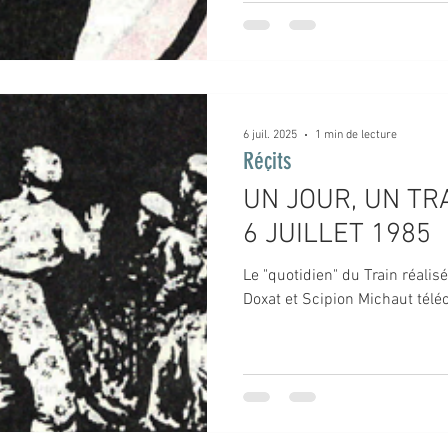
6 juil. 2025
1 min de lecture
Réçits
UN JOUR, UN TRA
6 JUILLET 1985
Le "quotidien" du Train réalis
Doxat et Scipion Michaut téléc