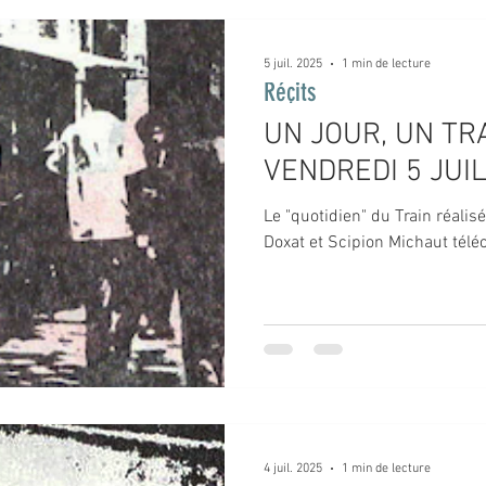
5 juil. 2025
1 min de lecture
Réçits
UN JOUR, UN TRA
VENDREDI 5 JUI
Le "quotidien" du Train réalis
Doxat et Scipion Michaut téléc
4 juil. 2025
1 min de lecture