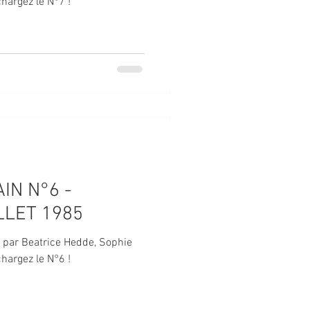
hargez le N°7 !
IN N°6 -
LLET 1985
é par Beatrice Hedde, Sophie
hargez le N°6 !