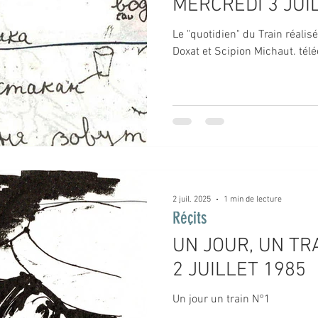
MERCREDI 3 JUI
Le "quotidien" du Train réalis
Doxat et Scipion Michaut. télé
2 juil. 2025
1 min de lecture
Réçits
UN JOUR, UN TRA
2 JUILLET 1985
Un jour un train N°1