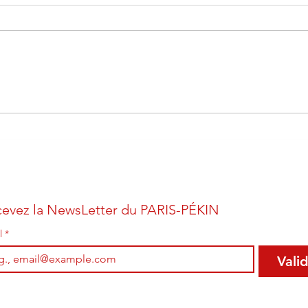
LE JOU
Le Monde 2 août 2025 - PARIS-PÉKIN
1985 : IL Y A QUARANTE ANS, LE
FABULEUX VOYAGE DE 400 ADOS AU PAYS
DE MAO
evez la NewsLetter du PARIS-PÉKIN
l
*
Valid