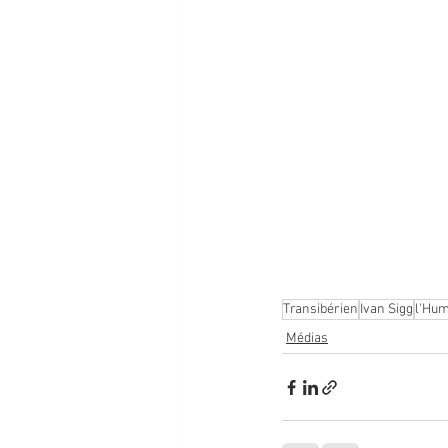
Transibérien
Ivan Sigg
l'Hum
Médias