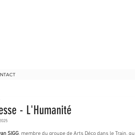
NTACT
e
esse - L'Humanité
 2025
5.
van SIGG
, membre du groupe de Arts Déco dans le Train, qui