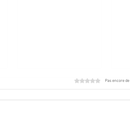
Noté 0 étoile sur 5.
Pas encore de
CAPTATION AUDIO - ÉPISODE 4 - VISITE DE
CAPTAT