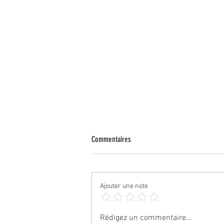
Commentaires
Ajouter une note
CAPTATION AUDIO - ÉPISODE 5 - VISITE DE
Rédigez un commentaire...