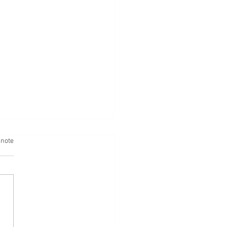
 note
ION AUDIO - ÉPISODE 3 - DEMAIN