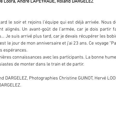
ervé Loora, André LAPEYRADE, Roland DARGELEZ
t tard le soir et rejoins l’équipe qui est déjà arrivée. Nou
t alignés. Un avant-goût de l’armée, car je dois partir f
 Je suis arrivé plus tard, car je devais récupérer les bobin
st le jour de mon anniversaire et j'ai 23 ans. Ce voyage "Pa
s espérances.
mières connaissances avec les participants. La bonne hume
stes de monter dans le train et de partir.
oland DARGELEZ, Photographies Christine GUINOT, Hervé LOO
DARGELEZ.