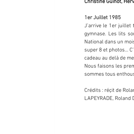
Christine Guinot, H
1er Juillet 1985
J’arrive le 1er juille
gymnase. Les lits son
National dans un mois…
super 8 et photos… C’e
cadeau au delà de me
Nous faisons les pre
sommes tous enthousia
Crédits : réçit de R
LAPEYRADE, Roland 