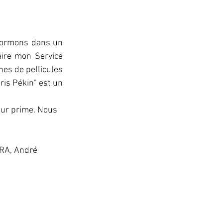
s dormons dans un 
aire mon Service 
es de pellicules 
ris Pékin" est un 
ur prime. Nous 
RA, André 