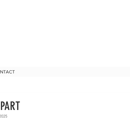
NTACT
ÉPART
 2025
5.